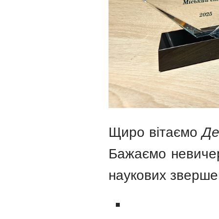
Щиро вітаємо
Де
Бажаємо невичерп
наукових зверше