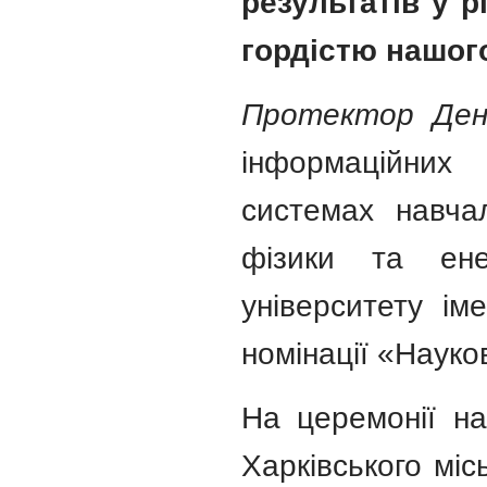
результатів у р
гордістю нашого
Протектор Ден
інформаційних
системах навчал
фізики та енер
університету ім
номінації «Науко
На церемонії н
Харківського міс