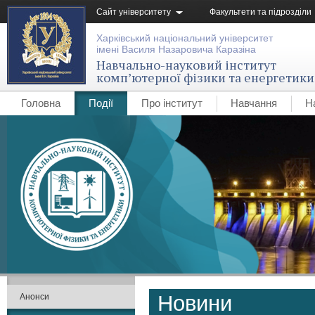
Сайт університету
Факультети та підрозділи
Харківський національний університет
імені Василя Назаровича Каразіна
Навчально-науковий інститут
комп’ютерної фізики та енергетики
Головна
Події
Про інститут
Навчання
Н
Новини
Анонси