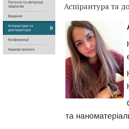
Патенти та авторські
Аспірантура та д
свідоцтва
Видання
Аспірантура та
докторантура
Конференції
Наукові проекти
та наноматеріал