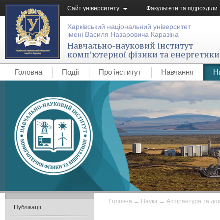
Сайт університету
Факультети та підрозділи
Харківський національний університет
імені Василя Назаровича Каразіна
Навчально-науковий інститут
комп’ютерної фізики та енергетики
Головна
Події
Про інститут
Навчання
Н
Головна
→
Наука
→
Аспірантура та до
Публікації